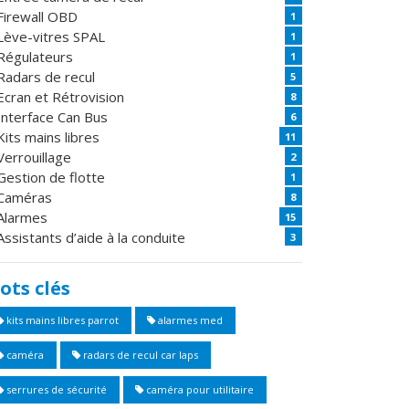
Firewall OBD
1
Lève-vitres SPAL
1
Régulateurs
1
Radars de recul
5
Ecran et Rétrovision
8
Interface Can Bus
6
Kits mains libres
11
Verrouillage
2
Gestion de flotte
1
Caméras
8
Alarmes
15
Assistants d’aide à la conduite
3
ots clés
kits mains libres parrot
alarmes med
caméra
radars de recul car laps
serrures de sécurité
caméra pour utilitaire