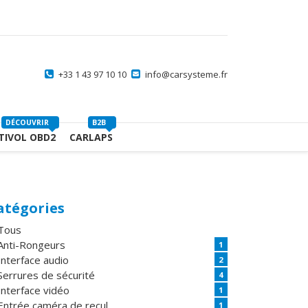
+33 1 43 97 10 10
info@carsysteme.fr
DÉCOUVRIR
B2B
TIVOL OBD2
CARLAPS
atégories
Tous
Anti-Rongeurs
1
Interface audio
2
Serrures de sécurité
4
Interface vidéo
1
Entrée caméra de recul
1