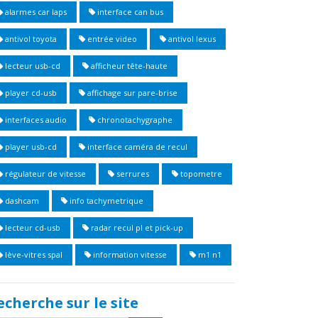
alarmes car laps
interface can bus
antivol toyota
entrée video
antivol lexus
lecteur usb-cd
afficheur tête-haute
player cd-usb
affichage sur pare-brise
interfaces audio
chronotachygraphe
player usb-cd
interface caméra de recul
régulateur de vitesse
serrures
topometre
dashcam
info tachymetrique
lecteur cd-usb
radar recul pl et pick-up
lève-vitres spal
information vitesse
m1 n1
echerche sur le site