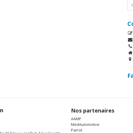
C
F
on
Nos partenaires
AAMP
MedAutomotive
Parrot