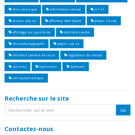
lève-vitres spal
information vitesse
m1 n1
lecteur usb-cd
afficheur tête-haute
player cd-usb
affichage sur pare-brise
interfaces audio
chronotachygraphe
player usb-cd
interface caméra de recul
régulateur de vitesse
serrures
topometre
dashcam
info tachymetrique
Recherche sur le site
Go
Contactez-nous