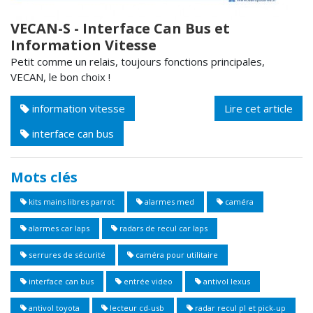
VECAN-S - Interface Can Bus et
Information Vitesse
Petit comme un relais, toujours fonctions principales,
VECAN, le bon choix !
information vitesse
Lire cet article
interface can bus
Mots clés
kits mains libres parrot
alarmes med
caméra
alarmes car laps
radars de recul car laps
serrures de sécurité
caméra pour utilitaire
interface can bus
entrée video
antivol lexus
antivol toyota
lecteur cd-usb
radar recul pl et pick-up